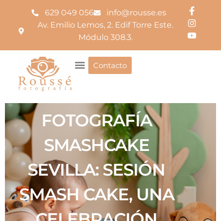
629 049 056
info@rousse.es
Av. Emilio Lemos, 2. Edif Torre Este.
Módulo 308.3.
Contacto
FOTOGRAFÍA
SMASHCAKE
SEVILLA: SESIÓN
SMASH CAKE, UNA
CELEBRACIÓN