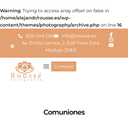
Warning
: Trying to access array offset on false in
/home/alejandr/rousse.es/wp-
content/themes/photography/archive.php
on line
16
629 049 056
info@rousse.es
Av. Emilio Lemos, 2. Edif Torre Este.
Módulo 308.3.
Contacto
Comuniones