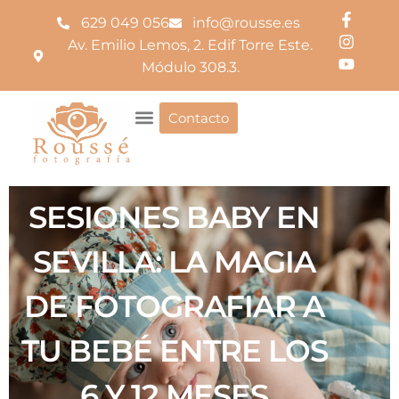
629 049 056
info@rousse.es
Av. Emilio Lemos, 2. Edif Torre Este.
Módulo 308.3.
Contacto
SESIONES BABY EN
SEVILLA: LA MAGIA
DE FOTOGRAFIAR A
TU BEBÉ ENTRE LOS
6 Y 12 MESES