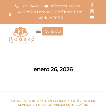
629 049 056
info@rousse.es
Av. Emilio Lemos, 2. Edif Torre Este.
Módulo 308.3.
Contacto
enero 26, 2026
FOTOGRAFIA INFANTIL EN SEVILLA
/
FOTÓGRAFO EN
SEVILLA
/
FOTOS DE PRIMER CUMPLEAÑOS