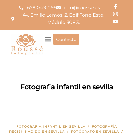
629 049 056
info@rousse.es
Av. Emilio Lemos, 2. Edif Torre Este.
Módulo 308.3.
Contacto
Fotografia infantil en sevilla
FOTOGRAFIA INFANTIL EN SEVILLA
/
FOTOGRAFÍA
RECIEN NACIDO EN SEVILLA
/
FOTÓGRAFO EN SEVILLA
/