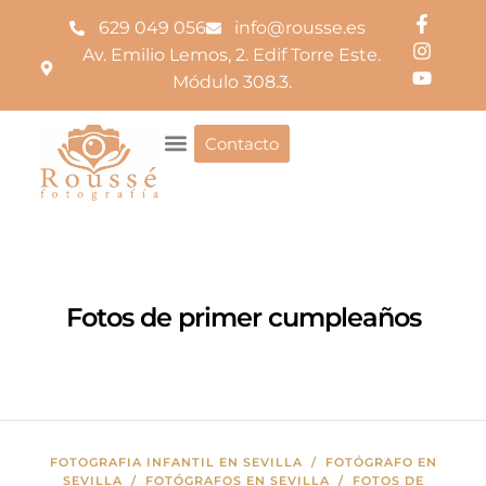
629 049 056
info@rousse.es
Av. Emilio Lemos, 2. Edif Torre Este.
Módulo 308.3.
Contacto
Fotos de primer cumpleaños
FOTOGRAFIA INFANTIL EN SEVILLA
/
FOTÓGRAFO EN
SEVILLA
/
FOTÓGRAFOS EN SEVILLA
/
FOTOS DE